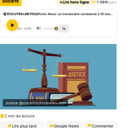
SOCIÉTÉ
↓
Lire hors-ligne
1 496
vues
🎧 ÉCOUTER L'ARTICLE
Porto-Novo: un trentenaire condamné à 18 mois de prison ferme pour le vol de régimes de palme chez son employeur
🔊
0:00
/
0:00
1x
Justice @currentschoolnews.com
2 min de lecture
Lire plus tard
Google News
Commenter