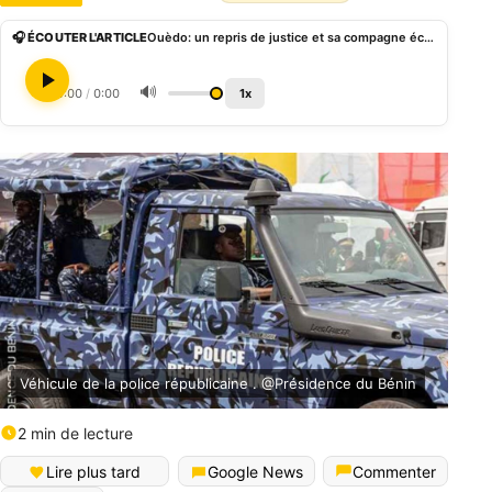
🎧 ÉCOUTER L'ARTICLE
Ouèdo: un repris de justice et sa compagne écroués pour une série de cambriolages
🔊
0:00
/
0:00
1x
Véhicule de la police républicaine . @Présidence du Bénin
2 min de lecture
Lire plus tard
Google News
Commenter