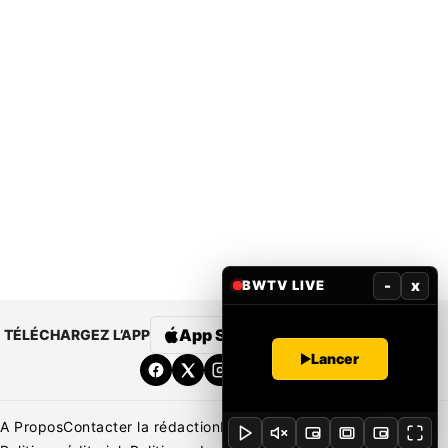
-
x
BWTV LIVE
App Store
Google Play
TÉLÉCHARGEZ L’APP
Lancer
A Propos
Contacter la rédaction
Rédaction
Mentions légales