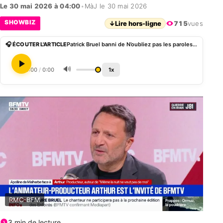
Le 30 mai 2026 à 04:00
•
MàJ le 30 mai 2026
SHOWBIZ
↓
Lire hors-ligne
715
vues
🎧 ÉCOUTER L'ARTICLE
Patrick Bruel banni de N’oubliez pas les paroles : Arthur juge la décision de Nagui « prématurée »
🔊
0:00
/
0:00
1x
RMC-BFM
3 min de lecture