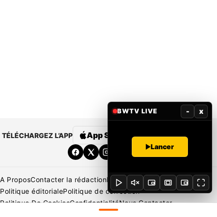
-
x
BWTV LIVE
App Store
Google Play
TÉLÉCHARGEZ L’APP
Lancer
A Propos
Contacter la rédaction
Rédaction
Mentions légales
Politique éditoriale
Politique de correction
Politique De Cookies
Confidentialité
Nous Contacter
Applications
BeNews | France
BeNews | Ivoire