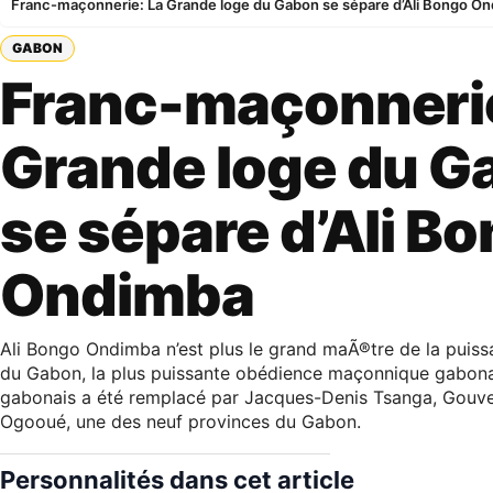
Franc-maçonnerie: La Grande loge du Gabon se sépare d’Ali Bongo O
GABON
Franc-maçonnerie
Grande loge du G
se sépare d’Ali B
Ondimba
Ali Bongo Ondimba n’est plus le grand maÃ®tre de la puis
du Gabon, la plus puissante obédience maçonnique gabonai
gabonais a été remplacé par Jacques-Denis Tsanga, Gouve
Ogooué, une des neuf provinces du Gabon.
Personnalités dans cet article