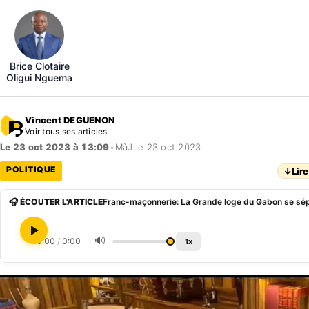
Brice Clotaire
Oligui Nguema
Vincent DEGUENON
Voir tous ses articles
Le 23 oct 2023 à 13:09
•
MàJ le 23 oct 2023
POLITIQUE
↓
Lire
🎧 ÉCOUTER L'ARTICLE
🔊
0:00
/
0:00
1x