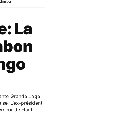
ndimba
: La
abon
ongo
sante Grande Loge
se. L’ex-président
rneur de Haut-