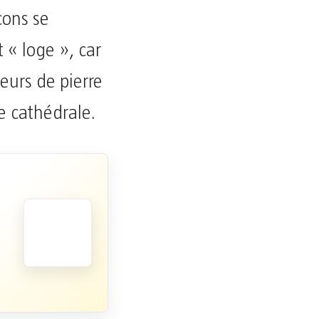
çons se
 « loge », car
leurs de pierre
ne cathédrale.