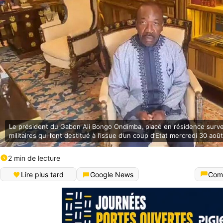
Le président du Gabon Ali Bongo Ondimba, placé en résidence survei
militaires qui l’ont destitué à l’issue d’un coup d’Etat mercredi 30 ao
2 min de lecture
Lire plus tard
Google News
Com