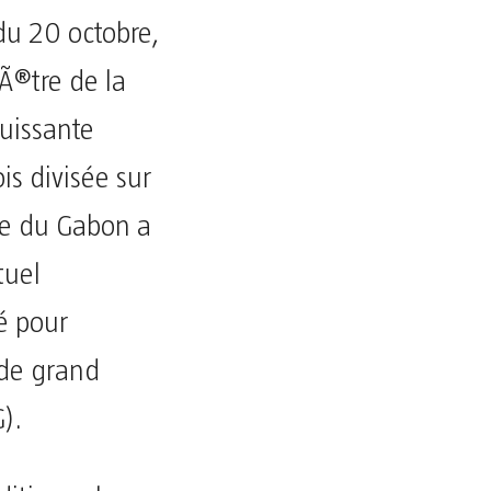
du 20 octobre,
Ã®tre de la
uissante
s divisée sur
ge du Gabon a
tuel
é pour
 de grand
).