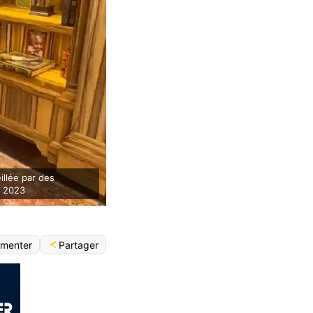
llée par des
ût 2023
Partager
menter