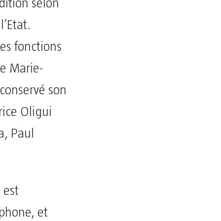
dition selon
l’Etat.
es fonctions
e Marie-
conservé son
rice Oligui
a, Paul
 est
phone, et