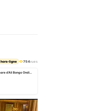
 hors-ligne
754
vues
Franc-maçonnerie: La Grande loge du Gabon se sépare d’Ali Bongo Ondimba