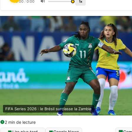
🔊
0:00
/
0:00
1x
FIFA Series 2026 : le Brésil surclasse la Zambie
2 min de lecture
Lire plus tard
Google News
Com