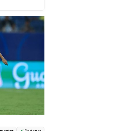
Partager
menter