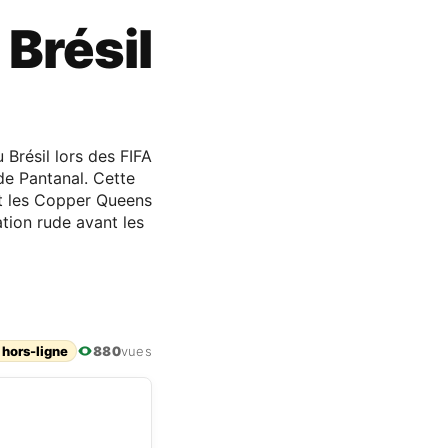
 Brésil
 Brésil lors des FIFA
 de Pantanal. Cette
nt les Copper Queens
ation rude avant les
 hors-ligne
880
vues