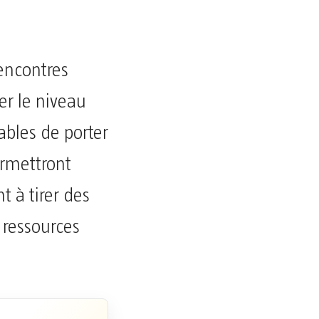
encontres
er le niveau
ables de porter
ermettront
t à tirer des
 ressources