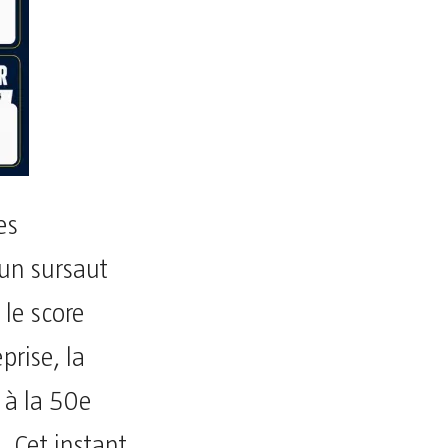
es
 un sursaut
 le score
prise, la
 à la 50e
. Cet instant