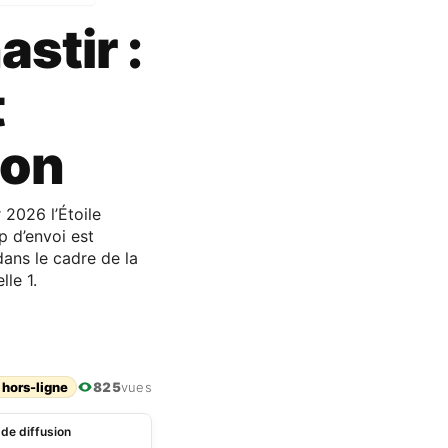
stir :
t
ion
2026 l’Étoile
p d’envoi est
ns le cadre de la
le 1.
 hors-ligne
825
vues
 de diffusion