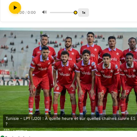
🔊
0:00
/
0:00
1x
Tunisie – LP1 (J20) : À quelle heure et sur quelles chaînes suivre E
?