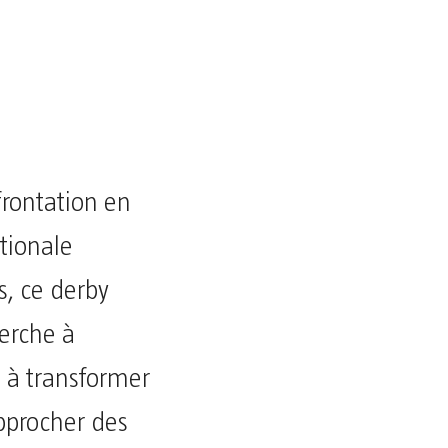
frontation en
ationale
s, ce derby
herche à
e à transformer
approcher des