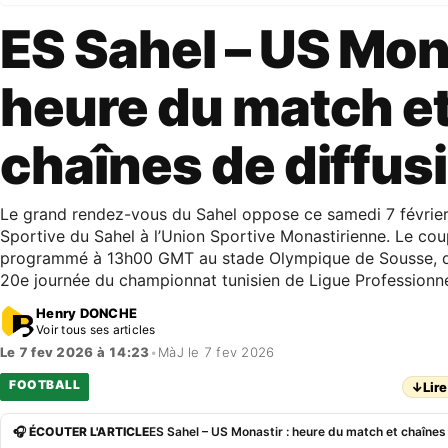
ES Sahel – US Mona
heure du match e
chaînes de diffus
Le grand rendez-vous du Sahel oppose ce samedi 7 février 
Sportive du Sahel à l’Union Sportive Monastirienne. Le cou
programmé à 13h00 GMT au stade Olympique de Sousse, da
20e journée du championnat tunisien de Ligue Professionnel
Henry DONCHE
Voir tous ses articles
Le 7 fev 2026 à 14:23
•
MàJ le 7 fev 2026
FOOTBALL
↓
Lire
🎧 ÉCOUTER L'ARTICLE
ES Sahel – US Monastir : heure du match et chaînes