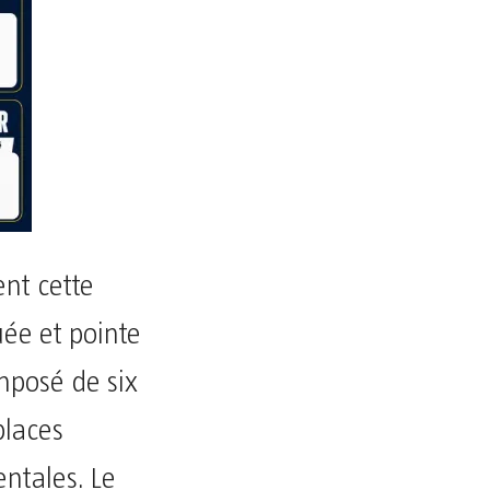
ent cette
uée et pointe
mposé de six
 places
entales. Le