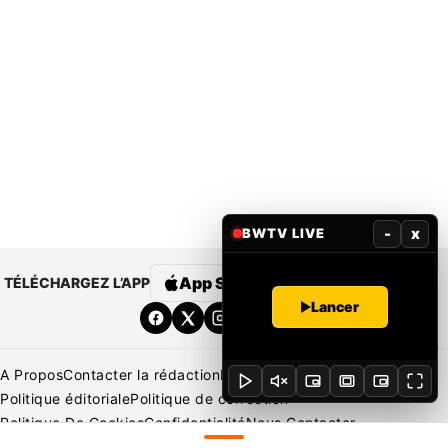
-
x
BWTV LIVE
App Store
Google Play
TÉLÉCHARGEZ L’APP
Lancer
A Propos
Contacter la rédaction
Rédaction
Mentions légales
Politique éditoriale
Politique de correction
Politique De Cookies
Confidentialité
Nous Contacter
Applications
BeNews | France
BeNews | Ivoire