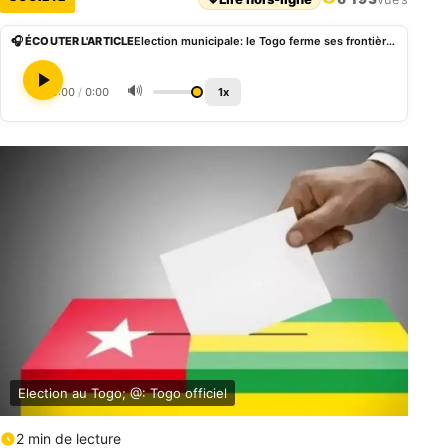
🎧 ÉCOUTER L'ARTICLE
Election municipale: le Togo ferme ses frontières terrestres ce jeudi
🔊
0:00
/
0:00
1x
Election au Togo; @: Togo officiel
2 min de lecture