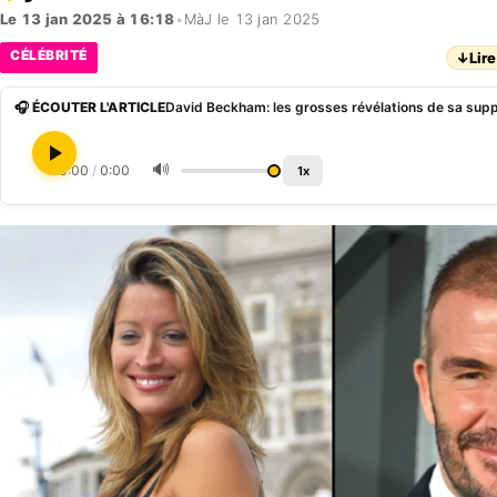
Le 13 jan 2025 à 16:18
•
MàJ le 13 jan 2025
CÉLÉBRITÉ
↓
Lire
🎧 ÉCOUTER L'ARTICLE
🔊
0:00
/
0:00
1x