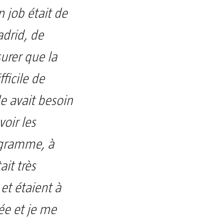
 job était de
adrid, de
surer que la
ifficile de
e avait besoin
oir les
ogramme, à
ait très
 et étaient à
ée et je me