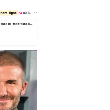
 hors-ligne
828
vues
David Beckham: les grosses révélations de sa supposée ex-maîtresse Rebecca Loos