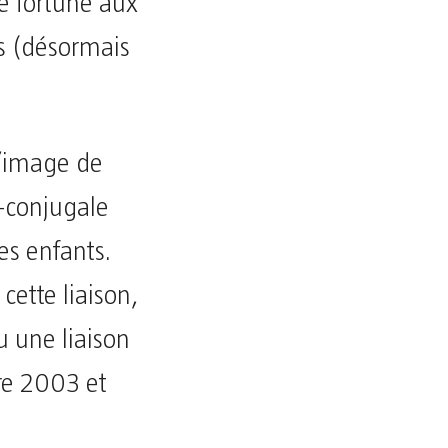
ne fortune aux
s (désormais
l’image de
a-conjugale
es enfants.
ette liaison,
 une liaison
tre 2003 et