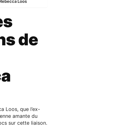
 Rebecca Loos
es
ns de
ca
a Loos, que l’ex-
ncienne amante du
cs sur cette liaison.