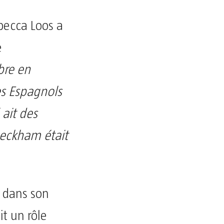
becca Loos a
e
bre en
es Espagnols
ait des
Beckham était
 dans son
t un rôle