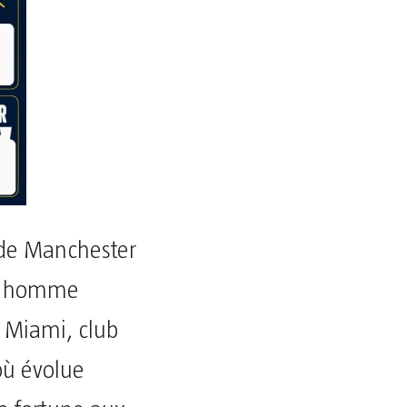
e de Manchester
un homme
er Miami, club
où évolue