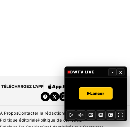
-
x
BWTV LIVE
App Store
Google Play
TÉLÉCHARGEZ L’APP
Lancer
A Propos
Contacter la rédaction
Rédaction
Mentions légales
Politique éditoriale
Politique de correction
Politique De Cookies
Confidentialité
Nous Contacter