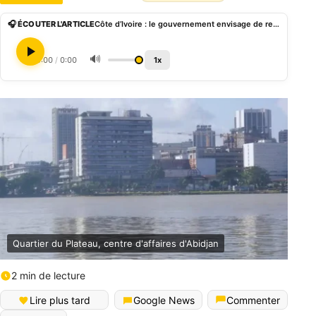
🎧 ÉCOUTER L'ARTICLE
Côte d’Ivoire : le gouvernement envisage de recapitaliser 11 entreprises publiques
🔊
0:00
/
0:00
1x
Quartier du Plateau, centre d'affaires d'Abidjan
2 min de lecture
Lire plus tard
Google News
Commenter