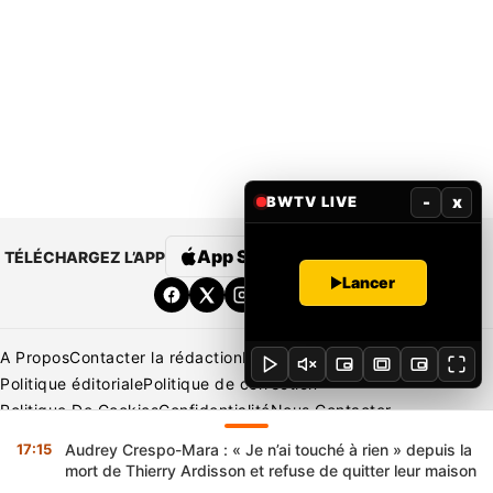
-
x
BWTV LIVE
App Store
Google Play
TÉLÉCHARGEZ L’APP
Lancer
A Propos
Contacter la rédaction
Rédaction
Mentions légales
Politique éditoriale
Politique de correction
Politique De Cookies
Confidentialité
Nous Contacter
Applications
BeNews | France
BeNews | Ivoire
17:15
Audrey Crespo-Mara : « Je n’ai touché à rien » depuis la
Copyright © 2026 BENIN WEB TV | Tous Droits Réservés
mort de Thierry Ardisson et refuse de quitter leur maison