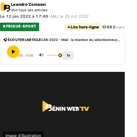
Leandro Zomassi
Voir tous ses articles
Le 12 jan 2022 à 17:49
•
MàJ le 25 oct 2022
AFRIQUE-SPORT
↓
Lire hors-ligne
682
vues
🎧 ÉCOUTER L'ARTICLE
CAN 2022 – Mali : la réaction du sélectionneur, Mohamed Magassouba, après la victoire contre la Tunisie
🔊
0:00
/
0:00
1x
Image d'illustration