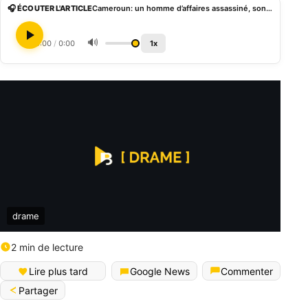
🎧 ÉCOUTER L'ARTICLE
Cameroun: un homme d’affaires assassiné, son corps tailladé dans le coffre de sa voiture
🔊
0:00
/
0:00
1x
drame
2 min de lecture
Lire plus tard
Google News
Commenter
Partager