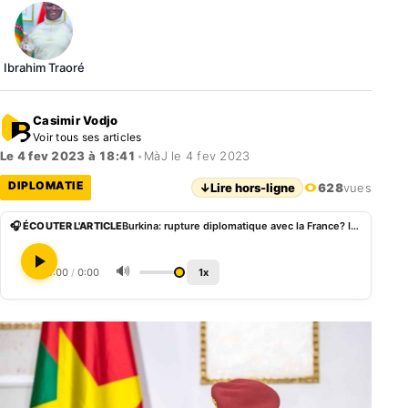
Ibrahim Traoré
Casimir Vodjo
Voir tous ses articles
Le 4 fev 2023 à 18:41
•
MàJ le 4 fev 2023
DIPLOMATIE
↓
Lire hors-ligne
628
vues
🎧 ÉCOUTER L'ARTICLE
Burkina: rupture diplomatique avec la France? Ibrahim Traoré donne des précisions
🔊
0:00
/
0:00
1x