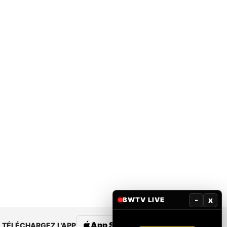
-
x
BWTV LIVE
App Store
Google Play
TÉLÉCHARGEZ L’APP