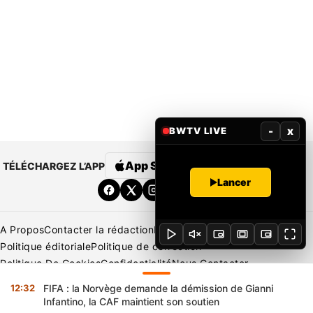
-
x
BWTV LIVE
App Store
Google Play
TÉLÉCHARGEZ L’APP
Lancer
A Propos
Contacter la rédaction
Rédaction
Mentions légales
Politique éditoriale
Politique de correction
Politique De Cookies
Confidentialité
Nous Contacter
Applications
BeNews | France
BeNews | Ivoire
12:32
FIFA : la Norvège demande la démission de Gianni
Copyright © 2026 BENIN WEB TV | Tous Droits Réservés
Infantino, la CAF maintient son soutien