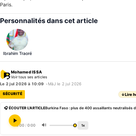
Paris.
Personnalités dans cet article
Ibrahim Traoré
Mohamed ISSA
Voir tous ses articles
Le 2 jul 2026 à 10:09
•
MàJ le 2 jul 2026
SÉCURITÉ
↓
Lire h
🎧 ÉCOUTER L'ARTICLE
🔊
0:00
/
0:00
1x