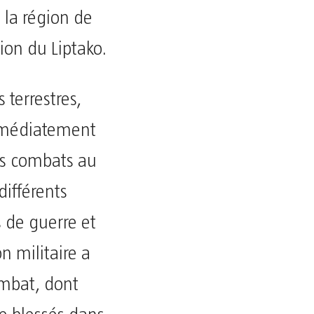
s la région de
ion du Liptako.
terrestres,
immédiatement
es combats au
ifférents
 de guerre et
n militaire a
mbat, dont