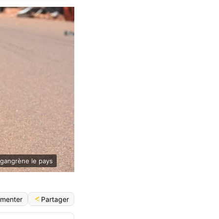
i gangrène le pays
English (World)
Partager
menter