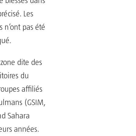
e blessés dans
récisé. Les
 n’ont pas été
qué.
 zone dite des
itoires du
oupes affiliés
sulmans (GSIM,
and Sahara
eurs années.