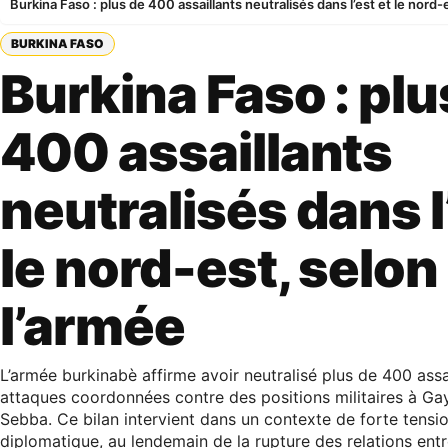
Burkina Faso : plus de 400 assaillants neutralisés dans l’est et le nord-
BURKINA FASO
Burkina Faso : plu
400 assaillants
neutralisés dans l
le nord-est, selon
l’armée
L’armée burkinabè affirme avoir neutralisé plus de 400 assa
attaques coordonnées contre des positions militaires à Gay
Sebba. Ce bilan intervient dans un contexte de forte tensio
diplomatique, au lendemain de la rupture des relations en