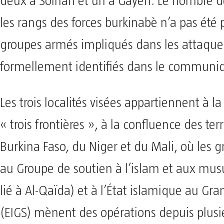
deux à Solhan et un à Gayéri. Le nombre d
les rangs des forces burkinabè n’a pas été p
groupes armés impliqués dans les attaques
formellement identifiés dans le communi
Les trois localités visées appartiennent à la
« trois frontières », à la confluence des terr
Burkina Faso, du Niger et du Mali, où les gr
au Groupe de soutien à l’islam et aux mu
lié à Al-Qaïda) et à l’État islamique au Gr
(EIGS) mènent des opérations depuis plusi