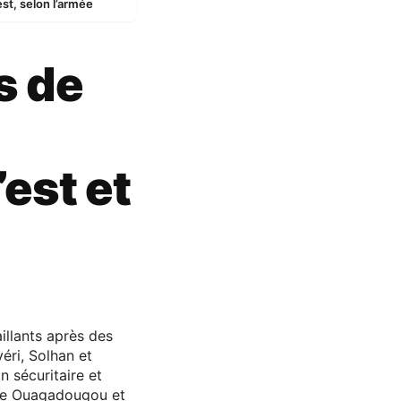
est, selon l’armée
s de
’est et
illants après des
éri, Solhan et
n sécuritaire et
tre Ouagadougou et