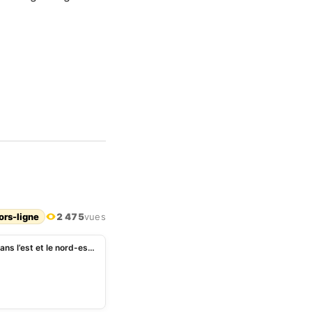
ors-ligne
2 475
vues
Burkina Faso : plus de 400 assaillants neutralisés dans l’est et le nord-est, selon l’armée