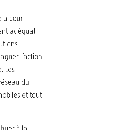
e a pour
ment adéquat
utions
agner l’action
e. Les
 réseau du
obiles et tout
ibuer à la