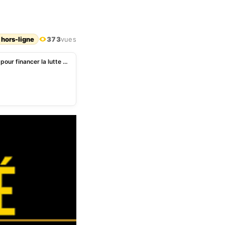
 hors-ligne
373
vues
Burkina: création d’un Fonds de soutien patriotique pour financer la lutte anti-terroriste