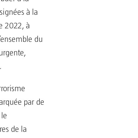
signées à la
re 2022, à
r l’ensemble du
 urgente,
.
rrorisme
marquée par de
 le
res de la