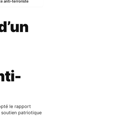
e anti-terroriste
 d’un
nti-
opté le rapport
 soutien patriotique