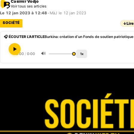
Casimir Vodjo
Voir tous ses articles
Le 12 jan 2023 à 12:48
•
MàJ le 12 jan 2023
SOCIÉTÉ
↓
Lire
🎧 ÉCOUTER L'ARTICLE
🔊
0:00
/
0:00
1x