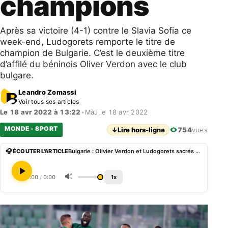
champions
Après sa victoire (4-1) contre le Slavia Sofia ce
week-end, Ludogorets remporte le titre de
champion de Bulgarie. C’est le deuxième titre
d’affilé du béninois Oliver Verdon avec le club
bulgare.
Leandro Zomassi
Voir tous ses articles
Le 18 avr 2022 à 13:22
•
MàJ le 18 avr 2022
MONDE - SPORT
↓
Lire hors-ligne
754
vues
🎧 ÉCOUTER L'ARTICLE
Bulgarie : Olivier Verdon et Ludogorets sacrés champions
🔊
0:00
/
0:00
1x