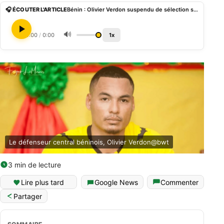
🎧 ÉCOUTER L'ARTICLE
Bénin : Olivier Verdon suspendu de sélection six mois ferme par la FBF
🔊
0:00
/
0:00
1x
Le défenseur central béninois, Olivier Verdon@bwt
3 min de lecture
Lire plus tard
Google News
Commenter
Partager