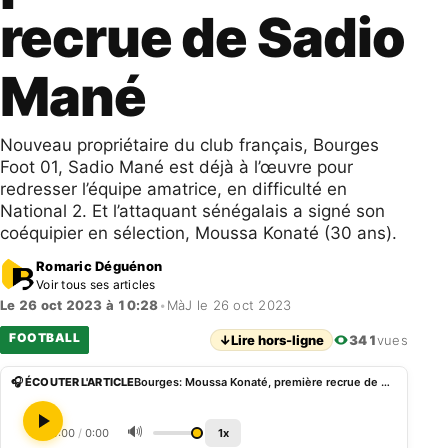
recrue de Sadio
Mané
Nouveau propriétaire du club français, Bourges
Foot 01, Sadio Mané est déjà à l’œuvre pour
redresser l’équipe amatrice, en difficulté en
National 2. Et l’attaquant sénégalais a signé son
coéquipier en sélection, Moussa Konaté (30 ans).
Romaric Déguénon
Voir tous ses articles
Le 26 oct 2023 à 10:28
•
MàJ le 26 oct 2023
FOOTBALL
↓
Lire hors-ligne
341
vues
🎧 ÉCOUTER L'ARTICLE
Bourges: Moussa Konaté, première recrue de Sadio Mané
🔊
0:00
/
0:00
1x