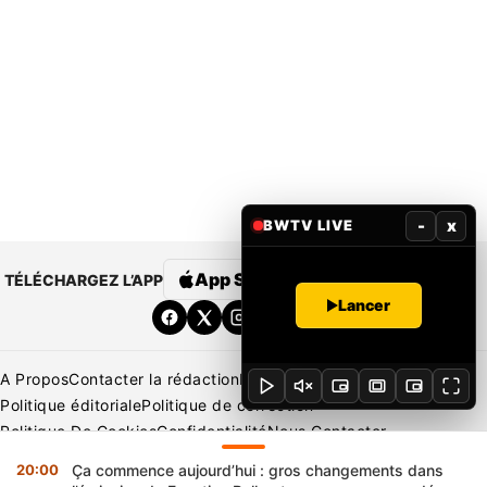
-
x
BWTV LIVE
App Store
Google Play
TÉLÉCHARGEZ L’APP
Lancer
A Propos
Contacter la rédaction
Rédaction
Mentions légales
Politique éditoriale
Politique de correction
Politique De Cookies
Confidentialité
Nous Contacter
Applications
BeNews | France
BeNews | Ivoire
20:00
Ça commence aujourd’hui : gros changements dans
Copyright © 2026 BENIN WEB TV | Tous Droits Réservés