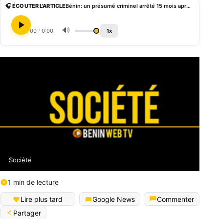
🎧 ÉCOUTER L'ARTICLE
Bénin: un présumé criminel arrêté 15 mois après le meurtre à l’acide d’une veuve
🔊
0:00
/
0:00
1x
Société
1 min de lecture
Lire plus tard
Google News
Commenter
Partager