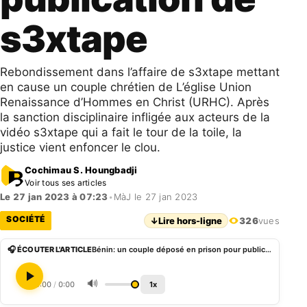
s3xtape
Rebondissement dans l’affaire de s3xtape mettant
en cause un couple chrétien de L’église Union
Renaissance d’Hommes en Christ (URHC). Après
la sanction disciplinaire infligée aux acteurs de la
vidéo s3xtape qui a fait le tour de la toile, la
justice vient enfoncer le clou.
Cochimau S. Houngbadji
Voir tous ses articles
Le 27 jan 2023 à 07:23
•
MàJ le 27 jan 2023
SOCIÉTÉ
↓
Lire hors-ligne
326
vues
🎧 ÉCOUTER L'ARTICLE
Bénin: un couple déposé en prison pour publication de s3xtape
🔊
0:00
/
0:00
1x