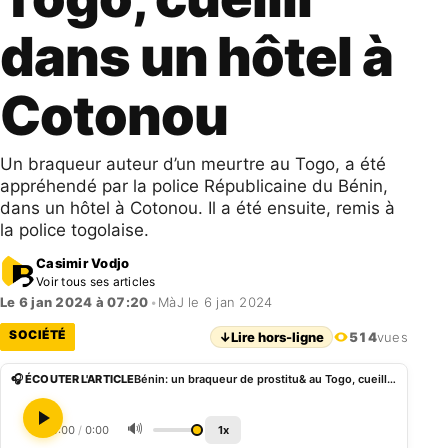
dans un hôtel à
Cotonou
Un braqueur auteur d’un meurtre au Togo, a été
appréhendé par la police Républicaine du Bénin,
dans un hôtel à Cotonou. Il a été ensuite, remis à
la police togolaise.
Casimir Vodjo
Voir tous ses articles
Le 6 jan 2024 à 07:20
•
MàJ le 6 jan 2024
SOCIÉTÉ
↓
Lire hors-ligne
514
vues
🎧 ÉCOUTER L'ARTICLE
Bénin: un braqueur de prostitu& au Togo, cueilli dans un hôtel à Cotonou
🔊
0:00
/
0:00
1x