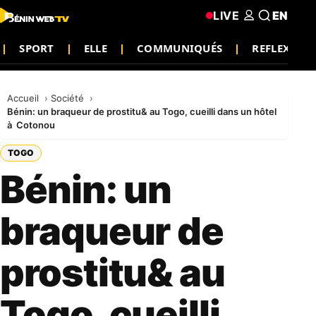
LIVE
EN
SPORT
ELLE
COMMUNIQUÉS
REFLEXION
Accueil
Société
Bénin: un braqueur de prostitu& au Togo, cueilli dans un hôtel
à Cotonou
TOGO
Bénin: un
braqueur de
prostitu& au
Togo, cueilli