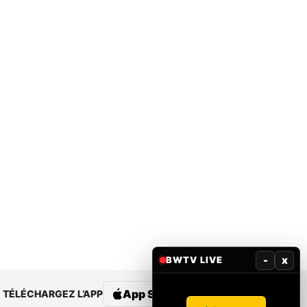
-
x
BWTV LIVE
App Store
Google Play
TÉLÉCHARGEZ L’APP