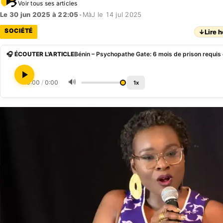
Voir tous ses articles
Le 30 jun 2025 à 22:05
•
MàJ le 14 jul 2025
SOCIÉTÉ
↓
Lire h
🎧 ÉCOUTER L'ARTICLE
Bénin – Psychopathe Gate: 6 mois de prison requis
🔊
0:00
/
0:00
1x