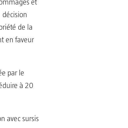
 dommages et
e décision
oriété de la
t en faveur
e par le
réduire à 20
on avec sursis