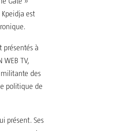
he Gate »
a Kpeidja est
tronique.
t présentés à
IN WEB TV,
 militante des
e politique de
ui présent. Ses