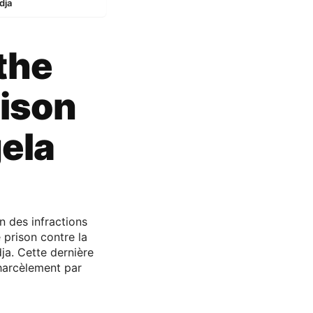
dja
the
rison
ela
n des infractions
 prison contre la
ja. Cette dernière
harcèlement par