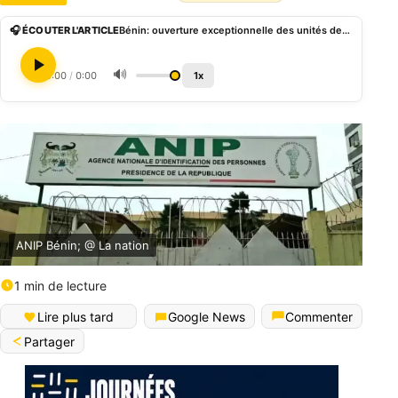
🎧 ÉCOUTER L'ARTICLE
Bénin: ouverture exceptionnelle des unités de l’ANIP les 25 janvier et 1er février 2025
🔊
0:00
/
0:00
1x
ANIP Bénin; @ La nation
1 min de lecture
Lire plus tard
Google News
Commenter
Partager