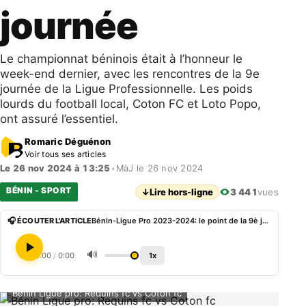
journée
Le championnat béninois était à l’honneur le
week-end dernier, avec les rencontres de la 9e
journée de la Ligue Professionnelle. Les poids
lourds du football local, Coton FC et Loto Popo,
ont assuré l’essentiel.
Romaric Déguénon
Voir tous ses articles
Le 26 nov 2024 à 13:25
•
MàJ le 26 nov 2024
BÉNIN - SPORT
↓
Lire hors-ligne
3 441
vues
🎧 ÉCOUTER L'ARTICLE
Bénin-Ligue Pro 2023-2024: le point de la 9è journée
🔊
0:00
/
0:00
1x
Bénin Ligue pro: Requins fc vs Coton fc