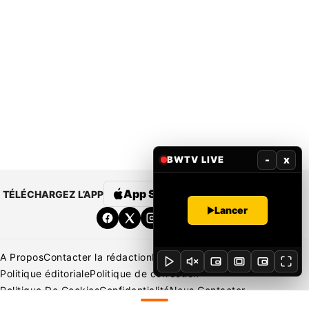
-
x
BWTV LIVE
App Store
Google Play
TÉLÉCHARGEZ L’APP
Lancer
A Propos
Contacter la rédaction
Rédaction
Mentions légales
Politique éditoriale
Politique de correction
Politique De Cookies
Confidentialité
Nous Contacter
Applications
BeNews | France
BeNews | Ivoire