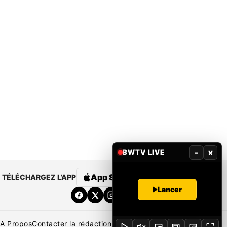
-
x
BWTV LIVE
App Store
Google Play
TÉLÉCHARGEZ L’APP
Lancer
A Propos
Contacter la rédaction
Rédaction
Mentions légales