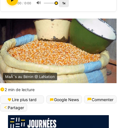
🔊
0:00
/
0:00
1x
MaÃ¯s au Bénin @ LaNation
2 min de lecture
Lire plus tard
Google News
Commenter
Partager