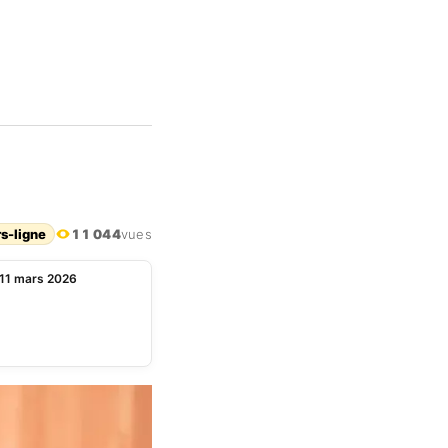
rs-ligne
11 044
vues
u 11 mars 2026