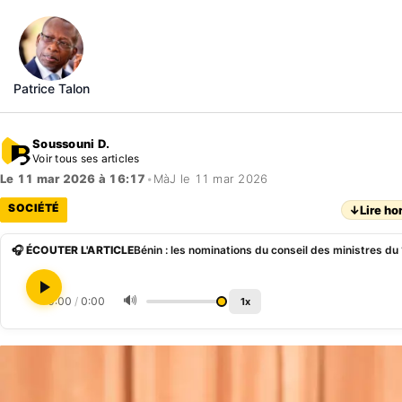
Patrice Talon
Soussouni D.
Voir tous ses articles
Le 11 mar 2026 à 16:17
•
MàJ le 11 mar 2026
SOCIÉTÉ
↓
Lire ho
🎧 ÉCOUTER L'ARTICLE
Bénin : les nominations du conseil des ministres d
🔊
0:00
/
0:00
1x