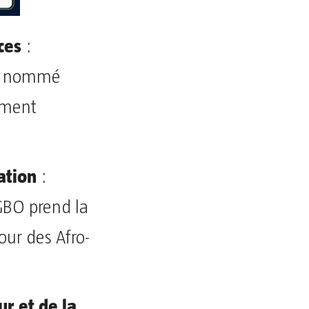
nces
:
t nommé
ement
ation
:
BO prend la
our des Afro-
r et de la