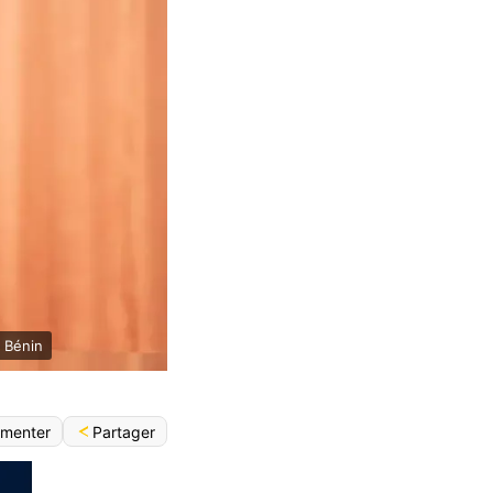
e Bénin
Partager
menter