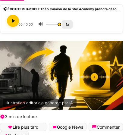
🎧 ÉCOUTER L'ARTICLE
Théo Camion de la Star Academy prendra désormais le nom de scène aZur
🔊
0:00
/
0:00
1x
Illustration editoriale generee par IA.
3 min de lecture
Lire plus tard
Google News
Commenter