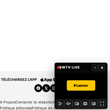
-
x
BWTV LIVE
App Store
Google Play
TÉLÉCHARGEZ L’APP
Lancer
A Propos
Contacter la rédaction
Rédaction
Mentions légales
Politique éditoriale
Politique de correction