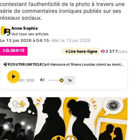
contestant l’authenticité de la photo à travers une
série de commentaires ironiques publiés sur ses
réseaux sociaux.
Anne Sophie
Voir tous ses articles
Le 13 jun 2026 à 04:15
•
MàJ le 13 jun 2026
CÉLÉBRITÉ
↓
Lire hors-ligne
3 377
vues
🎧 ÉCOUTER L'ARTICLE
Cyril Hanouna et Shana Loustau crient au montage après une photo complice en Une
🔊
0:00
/
0:00
1x