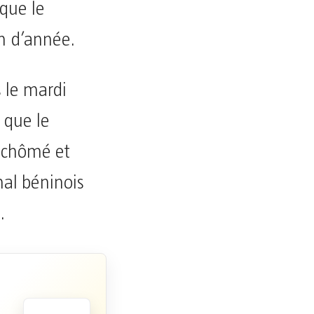
que le
in d’année.
s le mardi
t que le
, chômé et
nal béninois
.