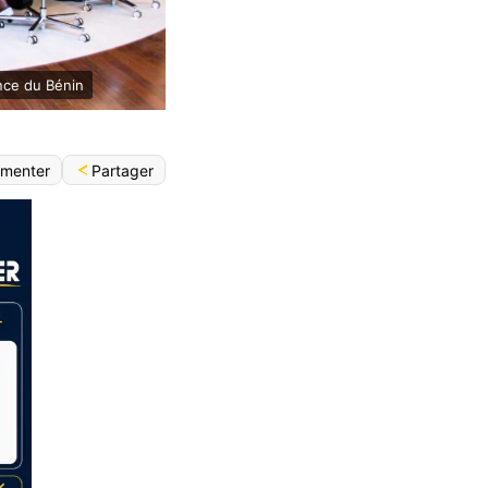
nce du Bénin
Partager
menter