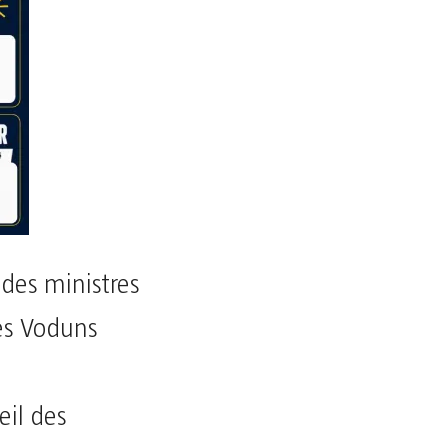
des ministres
des Voduns
e
eil des