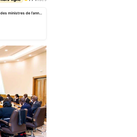
Bénin: le gouvernement programme son 1er conseil des ministres de l’année 2024