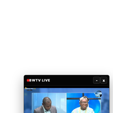
-
x
BWTV LIVE