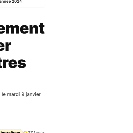
l’année 2024
nement
er
tres
 le mardi 9 janvier
 hors-ligne
771
vues