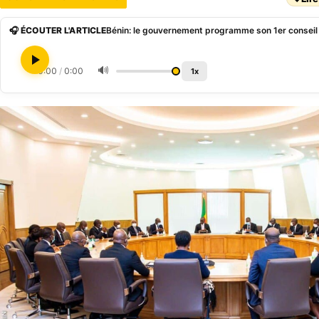
🎧 ÉCOUTER L'ARTICLE
🔊
0:00
/
0:00
1x