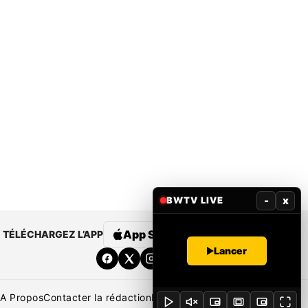
-
x
BWTV LIVE
App Store
Google Play
TÉLÉCHARGEZ L’APP
Lancer
A Propos
Contacter la rédaction
Rédaction
Mentions légales