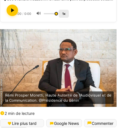
🔊
0:00
/
0:00
1x
Rémi Prosper Moretti, Haute Autorité de l'Audiovisuel et de
la Communication. @Présidence du Bénin
2 min de lecture
Lire plus tard
Google News
Commenter