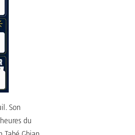
il. Son
 heures du
in Tabé Gbian