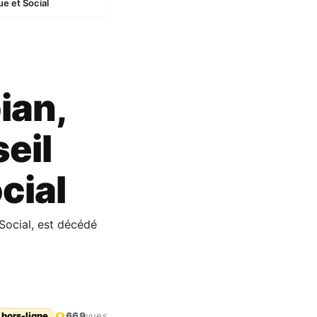
e et Social
ian,
eil
cial
Social, est décédé
 hors-ligne
669
vues