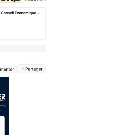
Bénin: décès de Augustin Tabé Gbian, président du Conseil Economique et Social
Partager
menter