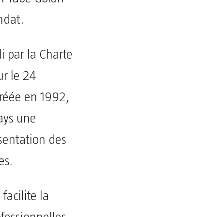
ndat.
i par la Charte
ur le 24
créée en 1992,
pays une
sentation des
es.
facilite la