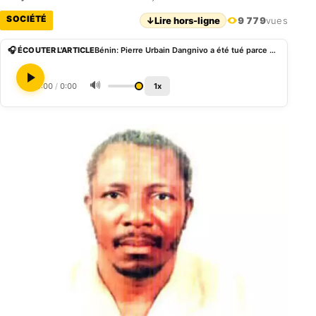
SOCIÉTÉ
↓
Lire hors-ligne
9 779
vues
🎧 ÉCOUTER L'ARTICLE
Bénin: Pierre Urbain Dangnivo a été tué parce qu’on projetait cambrioler le Trésor selon une confidence
🔊
0:00
/
0:00
1x