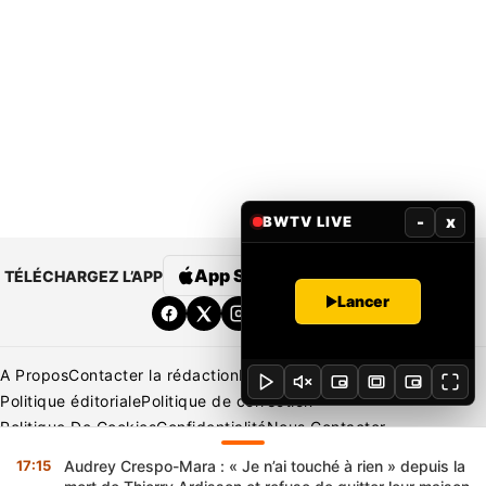
-
x
BWTV LIVE
App Store
Google Play
TÉLÉCHARGEZ L’APP
Lancer
A Propos
Contacter la rédaction
Rédaction
Mentions légales
Politique éditoriale
Politique de correction
Politique De Cookies
Confidentialité
Nous Contacter
Applications
BeNews | France
BeNews | Ivoire
17:15
Audrey Crespo-Mara : « Je n’ai touché à rien » depuis la
Copyright © 2026 BENIN WEB TV | Tous Droits Réservés