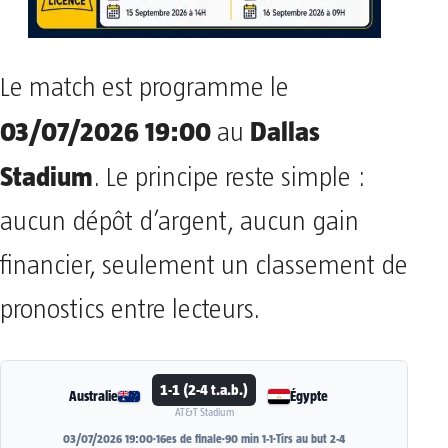
Le match est programme le
03/07/2026 19:00
Dallas
au
Stadium
. Le principe reste simple :
aucun dépôt d’argent, aucun gain
financier, seulement un classement de
pronostics entre lecteurs.
1-1 (2-4 t.a.b.)
Australie
Égypte
AT&T Stadium
03/07/2026 19:00
·
16es de finale
·
90 min 1-1
·
Tirs au but 2-4