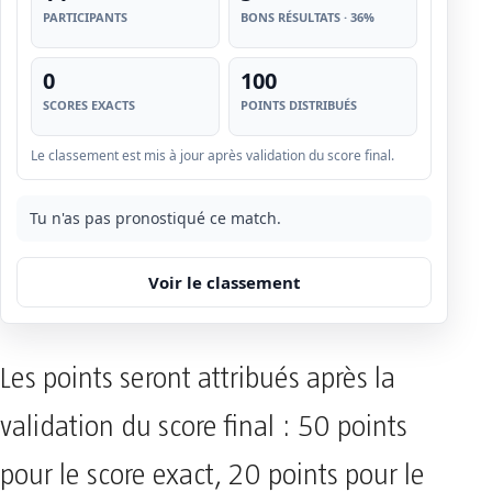
PARTICIPANTS
BONS RÉSULTATS · 36%
0
100
SCORES EXACTS
POINTS DISTRIBUÉS
Le classement est mis à jour après validation du score final.
Tu n'as pas pronostiqué ce match.
Voir le classement
Les points seront attribués après la
validation du score final : 50 points
pour le score exact, 20 points pour le