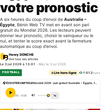
votre pronostic
A six heures du coup d’envoi de
Australie –
Égypte
, Bénin Web TV met en avant son pari
gratuit du Mondial 2026. Les lecteurs peuvent
donner leur pronostic, choisir le vainqueur ou le
nul, et tenter le score exact avant la fermeture
automatique au coup d’envoi.
Henry DONCHE
Voir tous ses articles
Le 3 jul 2026 à 13:01
•
MàJ le 3 jul 2026
FOOTBALL
↓
Lire hors-ligne
1 012
vues
🎧 ÉCOUTER L'ARTICLE
Mondial 2026 : pari gratuit Australie – Égypte, faites votre pronostic
🔊
0:00
/
0:00
1x