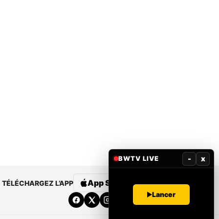
-
x
BWTV LIVE
App Store
Google Play
TÉLÉCHARGEZ L’APP
Lancer