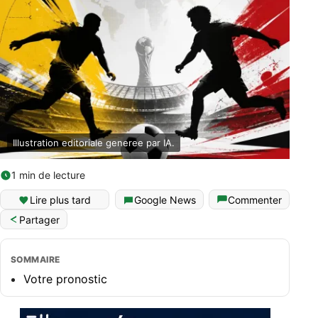
Illustration editoriale generee par IA.
1 min de lecture
Lire plus tard
Google News
Commenter
Partager
SOMMAIRE
Votre pronostic