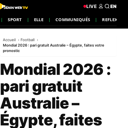
LIVE
EN
SPORT
ELLE
COMMUNIQUÉS
REFLEXION
Accueil
Football
Mondial 2026 : pari gratuit Australie – Égypte, faites votre
pronostic
Mondial 2026 :
pari gratuit
Australie –
Égypte, faites