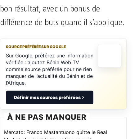
bon résultat, avec un bonus de
différence de buts quand il s’applique.
SOURCE PRÉFÉRÉE SUR GOOGLE
Sur Google, préférez une information
vérifiée : ajoutez Bénin Web TV
comme source préférée pour ne rien
manquer de l’actualité du Bénin et de
l’Afrique.
Définir mes sources préférées
À NE PAS MANQUER
Mercato: Franco Mastantuono quitte le Real