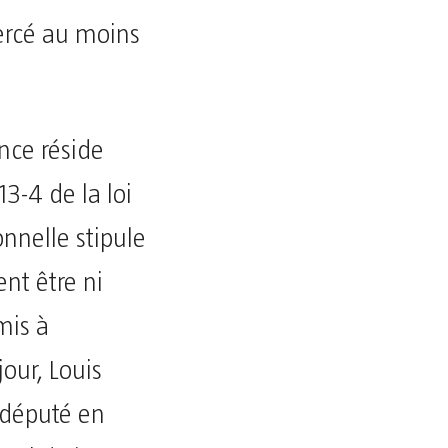
ercé au moins
ence réside
13-4 de la loi
onnelle stipule
nt être ni
mis à
jour, Louis
 député en