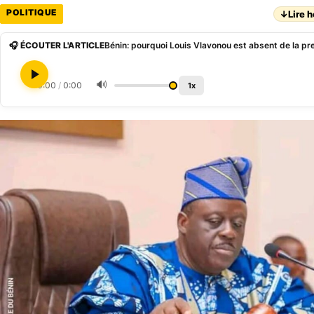
POLITIQUE
↓
Lire h
🎧 ÉCOUTER L'ARTICLE
🔊
0:00
/
0:00
1x