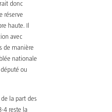
rait donc
e réserve
re haute. Il
tion avec
as de manière
mblée nationale
t député ou
e de la part des
3-4 reste la