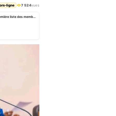
ors-ligne
7 524
vues
Bénin: pourquoi Louis Vlavonou est absent de la première liste des membres du Sénat