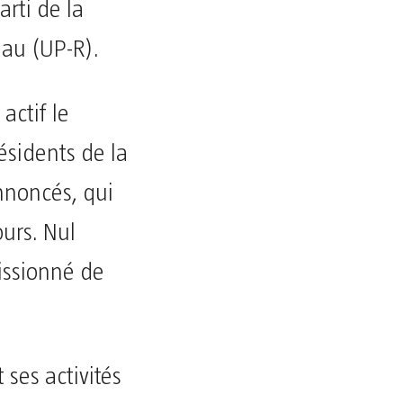
rti de la
eau (UP-R).
actif le
ésidents de la
nnoncés, qui
urs. Nul
issionné de
 ses activités