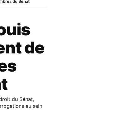
embres du Sénat
ouis
ent de
des
t
droit du Sénat,
rrogations au sein