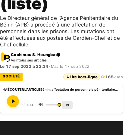
(liste)
Le Directeur général de l’Agence Pénitentiaire du
Bénin (APB) a procédé à une affectation de
personnels dans les prisons. Les mutations ont
été effectuées aux postes de Gardien-Chef et de
Chef cellule.
Cochimau S. Houngbadji
Voir tous ses articles
Le 17 sep 2022 à 22:34
•
MàJ le 17 sep 2022
SOCIÉTÉ
↓
Lire hors-ligne
165
vues
🎧 ÉCOUTER L'ARTICLE
Bénin: affectation de personnels pénitentiaires (liste)
🔊
0:00
/
0:00
1x