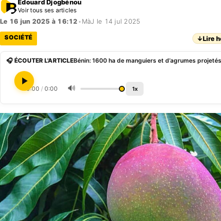
Edouard Djogbénou
Voir tous ses articles
Le 16 jun 2025 à 16:12
•
MàJ le 14 jul 2025
SOCIÉTÉ
↓
Lire h
🎧 ÉCOUTER L'ARTICLE
🔊
0:00
/
0:00
1x