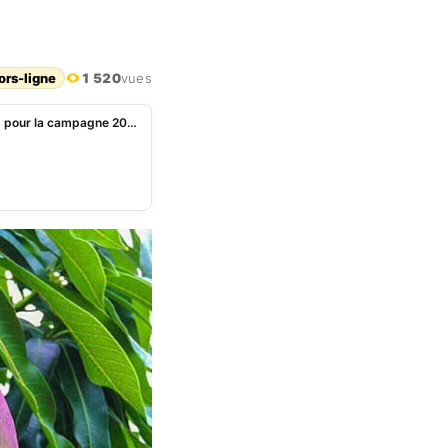
ors-ligne
1 520
vues
Bénin: 1600 ha de manguiers et d’agrumes projetés pour la campagne 2025 d’arbres fruitiers