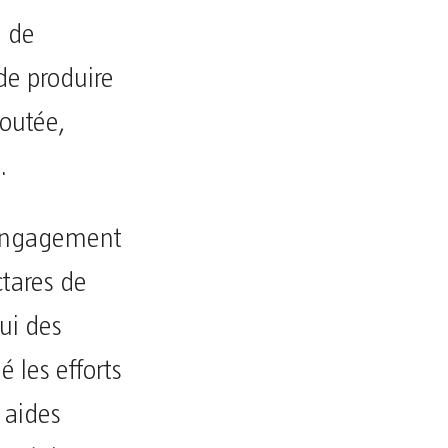
é de
de produire
joutée,
.
’engagement
tares de
ui des
é les efforts
 aides