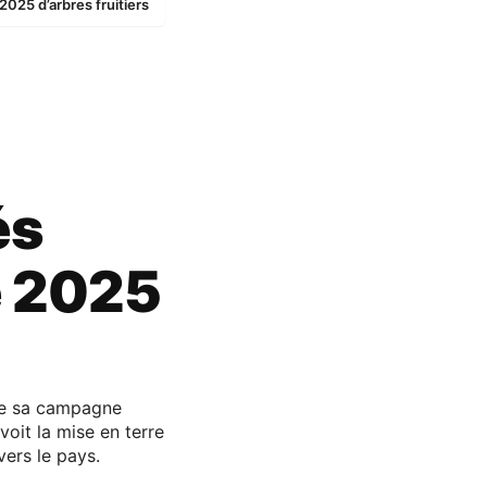
025 d’arbres fruitiers
és
e 2025
 de sa campagne
voit la mise en terre
ers le pays.