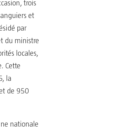
asion, trois
manguiers et
ésidé par
et du ministre
rités locales,
. Cette
, la
 et de 950
ne nationale