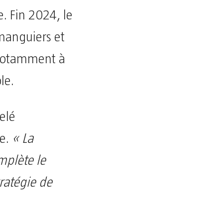
. Fin 2024, le
 manguiers et
 notamment à
le.
elé
ve.
« La
mplète le
tratégie de