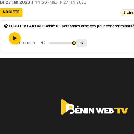
Le 27 jan 2023 à 11:56
•
MàJ le 27 jan 2023
SOCIÉTÉ
↓
Lire
🎧 ÉCOUTER L'ARTICLE
Bénin: 03 personnes arrêtées pour cybercriminali
🔊
0:00
/
0:00
1x