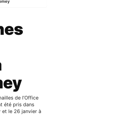
Womey
nes
à
mey
illes de l’Office
t été pris dans
et le 26 janvier à