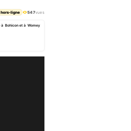
 hors-ligne
547
vues
té à Bohicon et à Womey