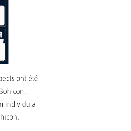
spects ont été
 Bohicon.
un individu a
ohicon.