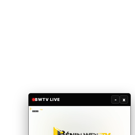
-
x
BWTV LIVE