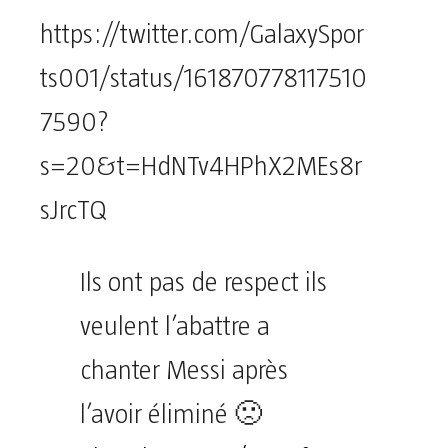
https://twitter.com/GalaxySpor
ts001/status/161870778117510
7590?
s=20&t=HdNTv4HPhX2MEs8r
sJrcTQ
Ils ont pas de respect ils
veulent l’abattre a
chanter Messi après
l’avoir éliminé 🙁