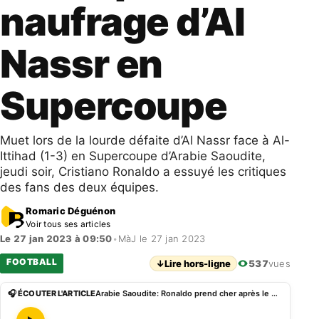
naufrage d’Al
Nassr en
Supercoupe
Muet lors de la lourde défaite d’Al Nassr face à Al-
Ittihad (1-3) en Supercoupe d’Arabie Saoudite,
jeudi soir, Cristiano Ronaldo a essuyé les critiques
des fans des deux équipes.
Romaric Déguénon
Voir tous ses articles
Le 27 jan 2023 à 09:50
•
MàJ le 27 jan 2023
FOOTBALL
↓
Lire hors-ligne
537
vues
🎧 ÉCOUTER L'ARTICLE
Arabie Saoudite: Ronaldo prend cher après le naufrage d’Al Nassr en Supercoupe