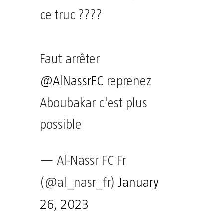
ce truc ????
Faut arrêter
@AlNassrFC
reprenez
Aboubakar c'est plus
possible
— Al-Nassr FC Fr
(@al_nasr_fr)
January
26, 2023