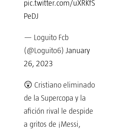
pic.twitter.com/uXRKfS
PeDJ
— Loguito Fcb
(@Loguito6)
January
26, 2023
😲 Cristiano eliminado
de la Supercopa y la
afición rival le despide
a gritos de ¡Messi,