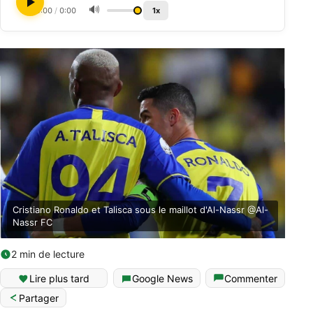
🔊
0:00
/
0:00
1x
Cristiano Ronaldo et Talisca sous le maillot d'Al-Nassr @Al-
Nassr FC
2 min de lecture
Lire plus tard
Google News
Commenter
Partager