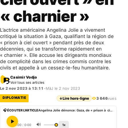
« charnier »
L’actrice américaine Angelina Jolie a vivement
critiqué la situation à Gaza, qualifiant la région de
« prison à ciel ouvert » pendant près de deux
décennies, qui se transforme rapidement en
« charnier ». Elle accuse les dirigeants mondiaux
de complicité dans les crimes commis contre les
civils et appelle à un cessez-le-feu humanitaire.
Casimir Vodjo
Voir tous ses articles
Le 2 nov 2023 à 13:11
•
MàJ le 2 nov 2023
DIPLOMATIE
↓
Lire hors-ligne
3 646
vues
🎧 ÉCOUTER L'ARTICLE
Angelina Jolie dénonce: Gaza, de « prison à ciel ouvert » en « charnier »
🔊
0:00
/
0:00
1x