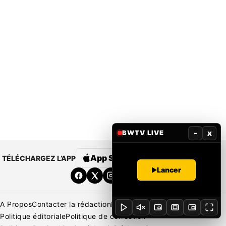
-
x
BWTV LIVE
App Store
Google Play
TÉLÉCHARGEZ L’APP
Lancer
A Propos
Contacter la rédaction
Rédaction
Mentions légales
Politique éditoriale
Politique de correction