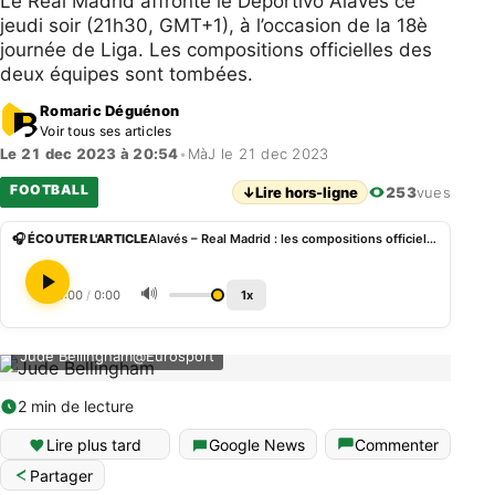
Le Real Madrid affronte le Deportivo Alavés ce
jeudi soir (21h30, GMT+1), à l’occasion de la 18è
journée de Liga. Les compositions officielles des
deux équipes sont tombées.
Romaric Déguénon
Voir tous ses articles
Le 21 dec 2023 à 20:54
•
MàJ le 21 dec 2023
FOOTBALL
↓
Lire hors-ligne
253
vues
🎧 ÉCOUTER L'ARTICLE
Alavés – Real Madrid : les compositions officielles
🔊
0:00
/
0:00
1x
Jude Bellingham@Eurosport
2 min de lecture
Lire plus tard
Google News
Commenter
Partager