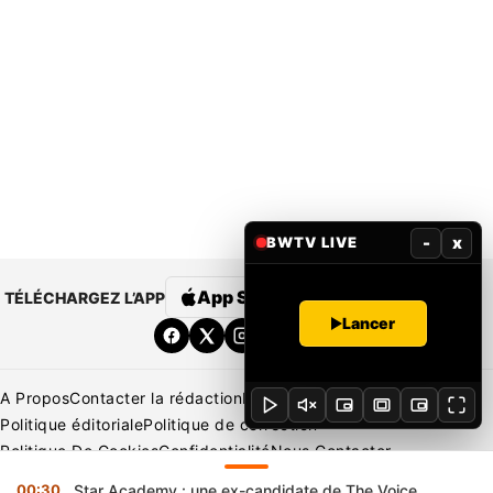
-
x
BWTV LIVE
App Store
Google Play
TÉLÉCHARGEZ L’APP
Lancer
A Propos
Contacter la rédaction
Rédaction
Mentions légales
Politique éditoriale
Politique de correction
Politique De Cookies
Confidentialité
Nous Contacter
Applications
BeNews | France
BeNews | Ivoire
00:30
Star Academy : une ex-candidate de The Voice