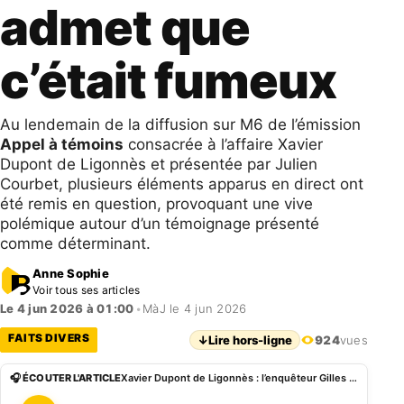
admet que
c’était fumeux
Au lendemain de la diffusion sur M6 de l’émission
Appel à témoins
consacrée à l’affaire Xavier
Dupont de Ligonnès et présentée par Julien
Courbet, plusieurs éléments apparus en direct ont
été remis en question, provoquant une vive
polémique autour d’un témoignage présenté
comme déterminant.
Anne Sophie
Voir tous ses articles
Le 4 jun 2026 à 01:00
•
MàJ le 4 jun 2026
FAITS DIVERS
↓
Lire hors-ligne
924
vues
🎧 ÉCOUTER L'ARTICLE
Xavier Dupont de Ligonnès : l’enquêteur Gilles Galloux admet que c’était fumeux