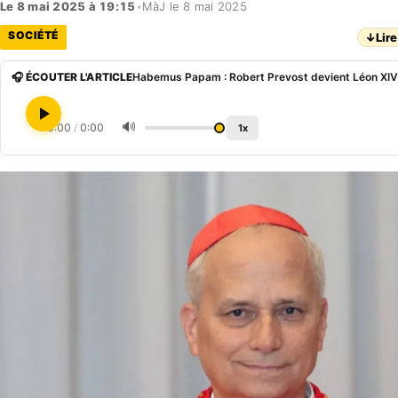
Le 8 mai 2025 à 19:15
•
MàJ le 8 mai 2025
SOCIÉTÉ
↓
Lire
🎧 ÉCOUTER L'ARTICLE
🔊
0:00
/
0:00
1x