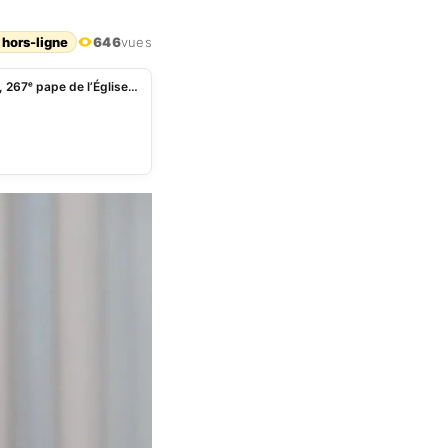
 hors-ligne
646
vues
Habemus Papam : Robert Prevost devient Léon XIV, 267ᵉ pape de l’Église catholique