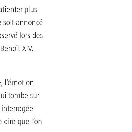
tienter plus
e soit annoncé
bservé lors des
Benoît XIV,
e, l’émotion
 lui tombe sur
e interrogée
 dire que l’on