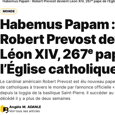
Habemus Papam : Robert Prevost devient Léon XIV, 267ᵉ pape de l’Égli
MONDE
Habemus Papam 
Robert Prevost de
Léon XIV, 267ᵉ pa
l’Église catholiqu
Le cardinal américain Robert Prevost est élu nouveau pape p
de catholiques à travers le monde par l’annonce officiell
depuis la loggia de la basilique Saint-Pierre. Il succéder au
décédé il y a plus de deux semaines
Angèle M. ADANLE
Voir tous ses articles