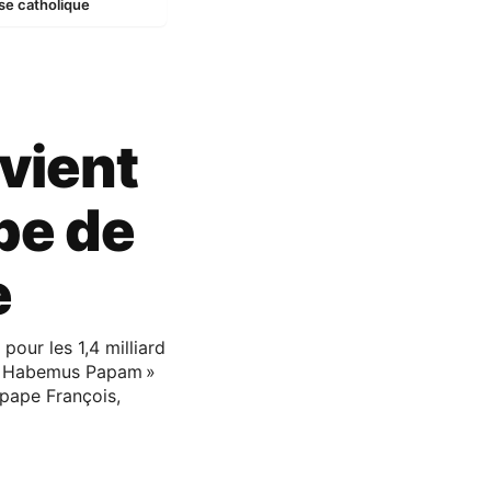
se catholique
:
vient
pe de
e
our les 1,4 milliard
e « Habemus Papam »
 pape François,