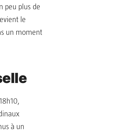
un peu plus de
evient le
dans un moment
elle
 18h10,
rdinaux
nus à un