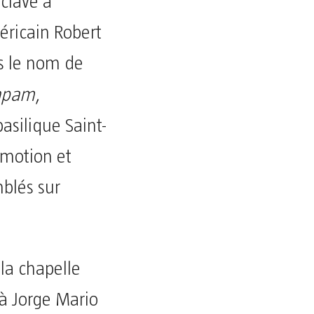
nclave a
éricain Robert
is le nom de
apam
,
asilique Saint-
émotion et
mblés sur
 la chapelle
 à Jorge Mario