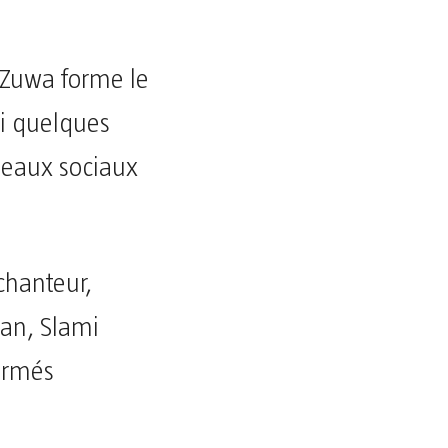
 Zuwa forme le
ti quelques
éseaux sociaux
chanteur,
ian, Slami
armés