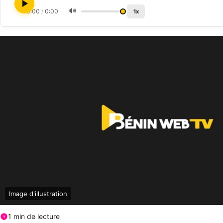
🔊
0:00
/
0:00
1x
Image d'illustration
1 min de lecture