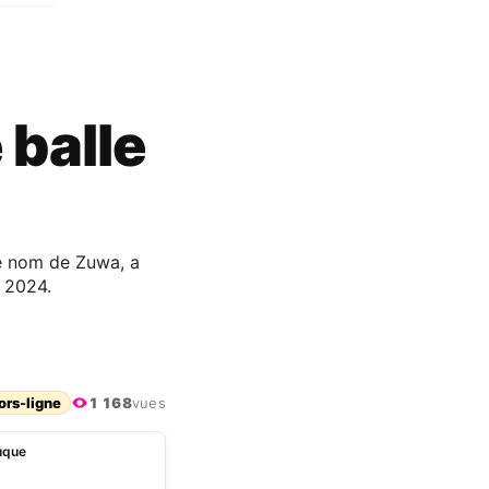
 balle
e nom de Zuwa, a
r 2024.
ors-ligne
1 168
vues
nuque