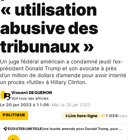
« utilisation
abusive des
tribunaux »
Un juge fédéral américain a condamné jeudi l’ex-
président Donald Trump et son avocate à près
d’un million de dollars d’amende pour avoir intenté
un procès «futile» à Hillary Clinton.
Vincent DEGUENON
Voir tous ses articles
Le 20 jan 2023 à 11:06
•
MàJ le 20 jan 2023
POLITIQUE
↓
Lire hors-ligne
1 038
vues
🎧 ÉCOUTER L'ARTICLE
Une lourde amende pour Donald Trump, pour une « utilisation abusive des tribunaux »