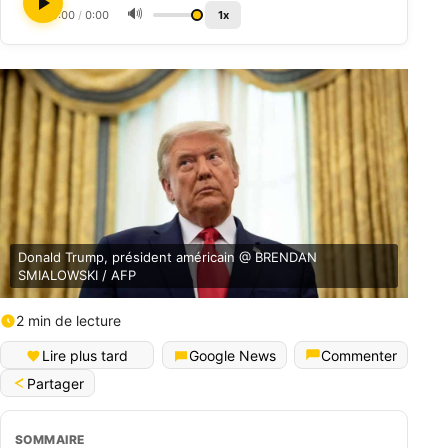
🔊
0:00
/
0:00
1x
Donald Trump, président américain @ BRENDAN
SMIALOWSKI / AFP
2 min de lecture
Lire plus tard
Google News
Commenter
Partager
SOMMAIRE