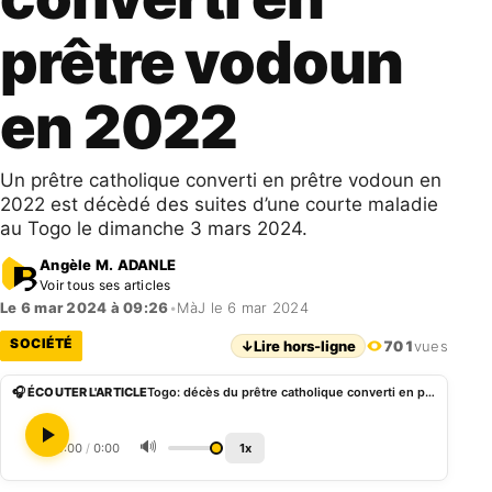
prêtre vodoun
en 2022
Un prêtre catholique converti en prêtre vodoun en
2022 est décèdé des suites d’une courte maladie
au Togo le dimanche 3 mars 2024.
Angèle M. ADANLE
Voir tous ses articles
Le 6 mar 2024 à 09:26
•
MàJ le 6 mar 2024
SOCIÉTÉ
↓
Lire hors-ligne
701
vues
🎧 ÉCOUTER L'ARTICLE
Togo: décès du prêtre catholique converti en prêtre vodoun en 2022
🔊
0:00
/
0:00
1x