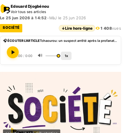
Edouard Djogbénou
Voir tous ses articles
Le 25 jun 2026 à 14:52
•
MàJ le 25 jun 2026
SOCIÉTÉ
↓
Lire hors-ligne
1 408
vues
🎧 ÉCOUTER L'ARTICLE
Tchaourou: un suspect arrêté après la profanation d’une tombe au cimetière musulman de Gbéyèkèrou
🔊
0:00
/
0:00
1x