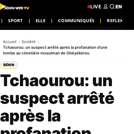
LIVE
EN
SPORT
ELLE
COMMUNIQUÉS
REFLEXION
Accueil
Société
Tchaourou: un suspect arrêté après la profanation d’une
tombe au cimetière musulman de Gbéyèkèrou
BÉNIN
Tchaourou: un
suspect arrêté
après la
profanation