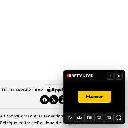
-
x
BWTV LIVE
App Store
Google Play
TÉLÉCHARGEZ L’APP
Lancer
A Propos
Contacter la rédaction
Rédaction
Mentions légales
Politique éditoriale
Politique de correction