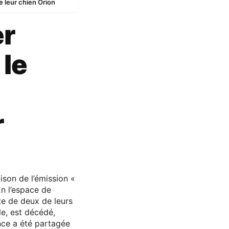
e leur chien Orion
er
 le
r
ison de l’émission «
En l’espace de
te de deux de leurs
e, est décédé,
nce a été partagée