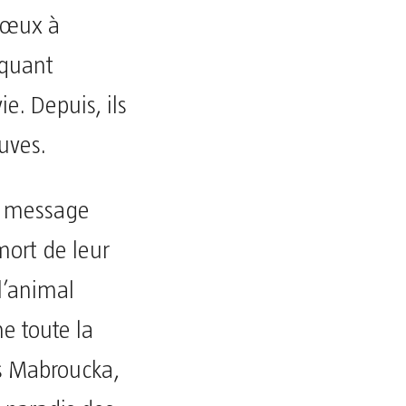
vœux à
rquant
e. Depuis, ils
uves.
n message
mort de leur
l’animal
me toute la
ès Mabroucka,