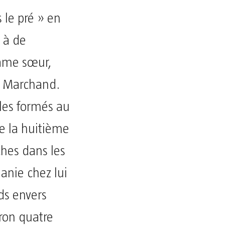
 le pré » en
 à de
 âme sœur,
Le Marchand.
ples formés au
e la huitième
ches dans les
hanie chez lui
ds envers
iron quatre