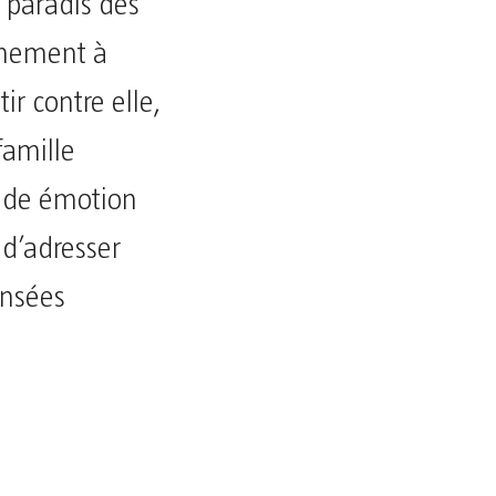
e paradis des
chement à
ir contre elle,
famille
ande émotion
d’adresser
ensées