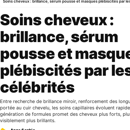
Soins cheveux : brillance, sérum pousse et masques plébiscités par le
Soins cheveux :
brillance, sérum
pousse et masqu
plébiscités par le
célébrités
Entre recherche de brillance miroir, renforcement des longu
portée au cuir chevelu, les soins capillaires évoluent rapid
génération de formules promet des cheveux plus forts, plus 
visiblement plus brillants.
Anne Sophie