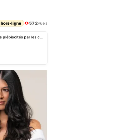
 hors-ligne
572
vues
Soins cheveux : brillance, sérum pousse et masques plébiscités par les célébrités