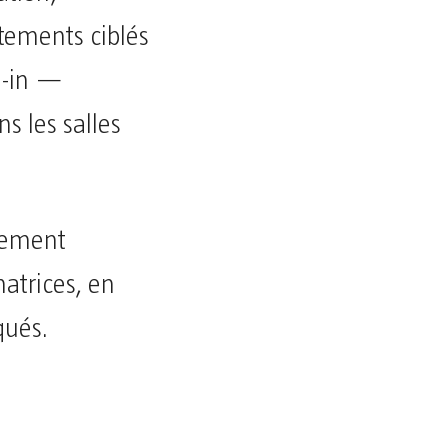
itements ciblés
e-in —
s les salles
llement
atrices, en
qués.