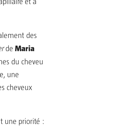
pillaire et à
galement des
Maria
er
de
rnes du cheveu
se, une
les cheveux
 une priorité :