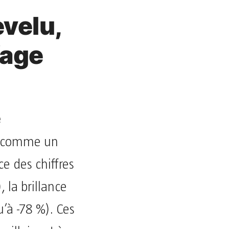
evelu,
fage
s
é
é comme un
e des chiffres
, la brillance
u’à -78 %). Ces