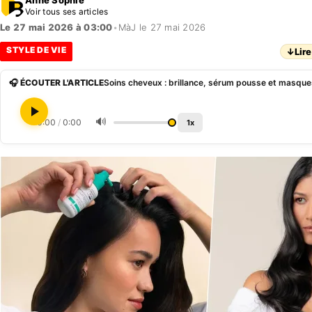
Voir tous ses articles
Le 27 mai 2026 à 03:00
•
MàJ le 27 mai 2026
STYLE DE VIE
↓
Lire
🎧 ÉCOUTER L'ARTICLE
🔊
0:00
/
0:00
1x