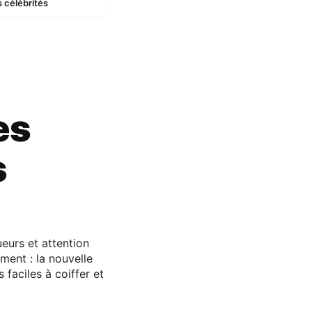
s célébrités
es
s
eurs et attention
ement : la nouvelle
faciles à coiffer et