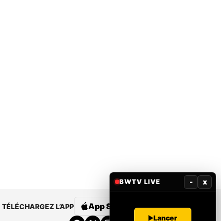
-
x
BWTV LIVE
App Store
Google Play
TÉLÉCHARGEZ L’APP
Lancer