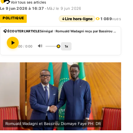
Voir tous ses articles
Le 9 jun 2026 à 16:37
•
MàJ le 9 jun 2026
POLITIQUE
↓
Lire hors-ligne
1 089
vues
🎧 ÉCOUTER L'ARTICLE
Sénégal : Romuald Wadagni reçu par Bassirou Diomaye Faye
🔊
0:00
/
0:00
1x
Romuald Wadagni et Bassirou Diomaye Faye PH: DR