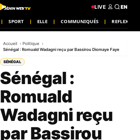
LIVE
EN
SPORT
ELLE
COMMUNIQUÉS
REFLEXION
Accueil
Politique
Sénégal : Romuald Wadagni reçu par Bassirou Diomaye Faye
SÉNÉGAL
Sénégal :
Romuald
Wadagni reçu
par Bassirou