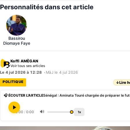
Personnalités dans cet article
Bassirou
Diomaye Faye
Koffi AMÈGAN
Voir tous ses articles
Le 4 jul 2026 à 12:28
•
MàJ le 4 jul 2026
POLITIQUE
↓
Lire h
🎧 ÉCOUTER L'ARTICLE
🔊
0:00
/
0:00
1x