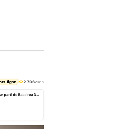
ors-ligne
2 706
vues
Sénégal : Aminata Touré chargée de préparer le futur parti de Bassirou Diomaye Faye