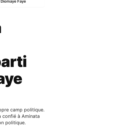
ou Diomaye Faye
a
arti
aye
opre camp politique.
a confié à Aminata
n politique.