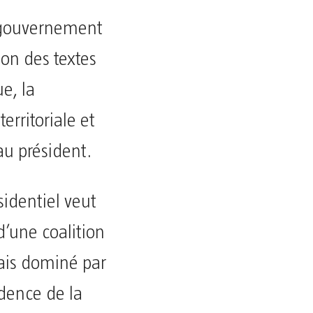
u gouvernement
ion des textes
ue, la
erritoriale et
au président.
sidentiel veut
 d’une coalition
ais dominé par
idence de la