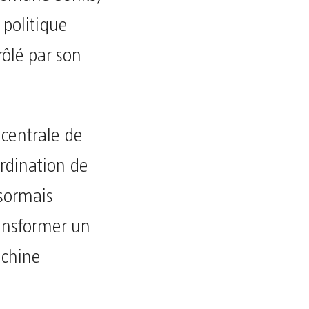
 politique
rôlé par son
centrale de
ordination de
ésormais
ransformer un
achine