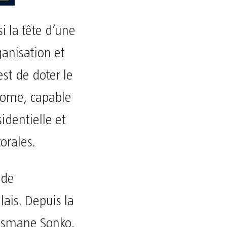
i la tête d’une
rganisation et
est de doter le
onome, capable
identielle et
orales.
 de
ais. Depuis la
Ousmane Sonko,